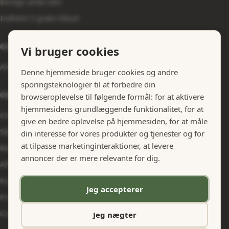
Beregn antal sten
Indhent 3 gratis tilbud
GUIDES
Vi bruger cookies
Alle guides
Denne hjemmeside bruger cookies og andre
sporingsteknologier til at forbedre din
OM SITET
browseroplevelse til følgende formål:
for at aktivere
hjemmesidens grundlæggende funktionalitet
,
for at
Om Stenpris.dk
give en bedre oplevelse på hjemmesiden
,
for at måle
Sådan sammenligner vi
din interesse for vores produkter og tjenester og for
at tilpasse marketinginteraktioner
,
at levere
Redaktionel politik
annoncer der er mere relevante for dig
.
Affiliate-oplysning
Kontakt
Jeg accepterer
Privatlivspolitik
Cookie-politik
Jeg nægter