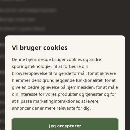
Se priser på belægningssten
Beregn antal sten
Indhent 3 gratis tilbud
GUIDES
Vi bruger cookies
Alle guides
Denne hjemmeside bruger cookies og andre
sporingsteknologier til at forbedre din
OM SITET
browseroplevelse til følgende formål:
for at aktivere
hjemmesidens grundlæggende funktionalitet
,
for at
Om Stenpris.dk
give en bedre oplevelse på hjemmesiden
,
for at måle
Sådan sammenligner vi
din interesse for vores produkter og tjenester og for
at tilpasse marketinginteraktioner
,
at levere
Redaktionel politik
annoncer der er mere relevante for dig
.
Affiliate-oplysning
Kontakt
Jeg accepterer