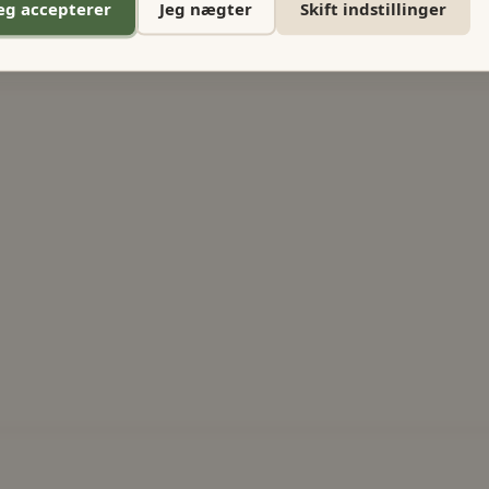
eg accepterer
Jeg nægter
Skift indstillinger