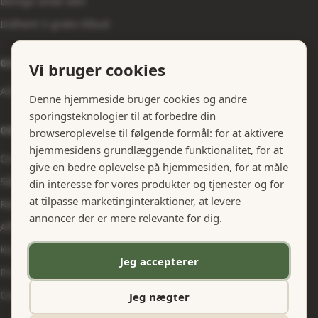
Beregn antal sten
Indhent 3 gratis tilbud
GUIDES
Vi bruger cookies
Alle guides
Denne hjemmeside bruger cookies og andre
sporingsteknologier til at forbedre din
OM SITET
browseroplevelse til følgende formål:
for at aktivere
hjemmesidens grundlæggende funktionalitet
,
for at
Om Stenpris.dk
give en bedre oplevelse på hjemmesiden
,
for at måle
Sådan sammenligner vi
din interesse for vores produkter og tjenester og for
at tilpasse marketinginteraktioner
,
at levere
Redaktionel politik
annoncer der er mere relevante for dig
.
Affiliate-oplysning
Kontakt
Jeg accepterer
Privatlivspolitik
Cookie-politik
Jeg nægter